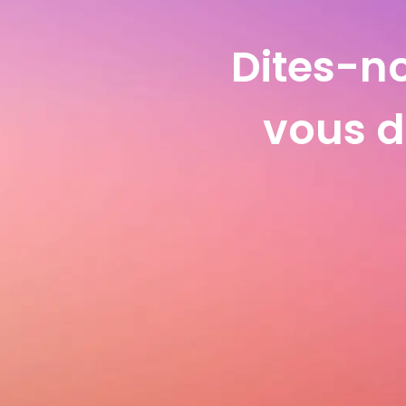
Dites-no
vous di