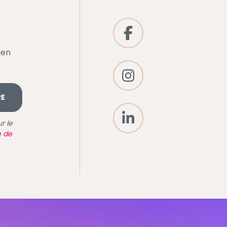
ien
RE
r le
e de