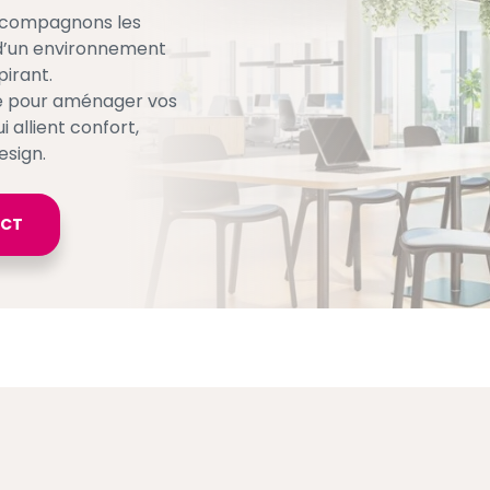
accompagnons les
 d’un environnement
irant.
se pour aménager vos
 allient confort,
esign.
ACT