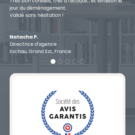
Très bon conseils, très à l'écoute... et livraison le
e
jour du déménagement.
Validé sans hésitation !
L
P
Natacha P.
S
Directrice d'agence
Eschau, Grand Est, France