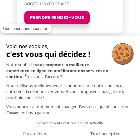
secteurs d'activité.
PRENDRE RENDEZ-VOUS
Continuer sans accepter
Voici nos cookies,
c'est vous qui décidez !
Notre souhait :
vous proposer la meilleure
expérience en ligne en améliorant nos services en
continu
. Êtes-vous d'accord ?
Nous utilisons quelques services pour mesurer notre audience,
entretenir la relation avec vous et vous proposer la navigation la
Commandez sur notre
plus fluide possible !
boutique en ligne
Vous pourrez à tout moment changer d'avis en cliquant sur l'icône
Cookies
en bas à gauche.
Consentements certifiés par
Nous vous donnons rendez-vous sur
lebonsiege.fr, notre boutique dédiée aux
Paramétrer
Tout accepter